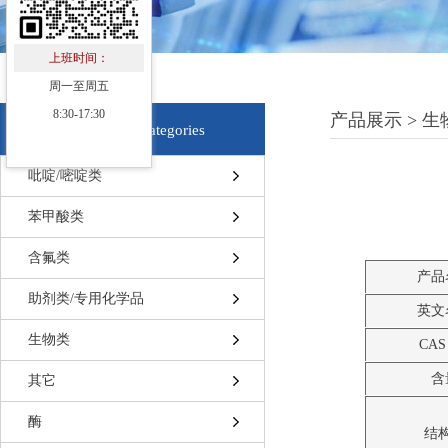
上班时间：
周一至周五
8:30-17:30
产品展示 > 生
产品分类
Categories
吡啶/嘧啶类
苯甲酸类
含氟类
产品
助剂类/专用化学品
英文
生物类
CAS
含
其它
酶
结