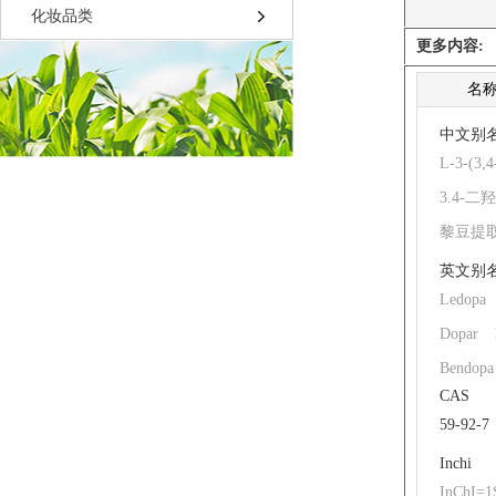
化妆品类
更多内容:
名
中文别
L-3-(
3.4-二
黎豆提
英文别
Ledopa
Dopar
Bendopa
CAS
BETA-(
59-92-7
3,4-DI
Inchi
2-amino-
InChI=1S