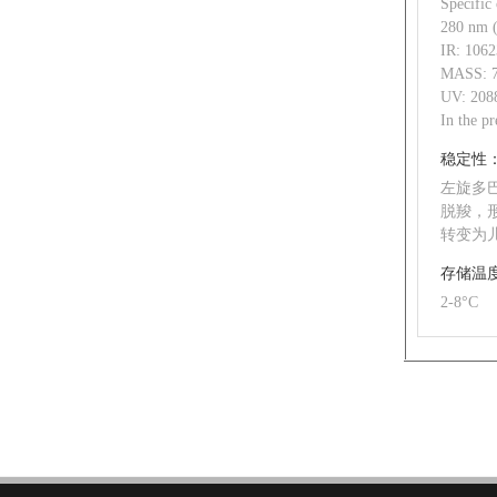
Specific
280 nm (
IR: 1062
MASS: 7
UV: 2088
In the p
稳定性
左旋多
脱羧，
转变为
存储温
2-8°C