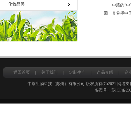
化妆品类
中耀的“中
因，其希望中
返回首页
|
关于我们
|
定制生产
|
产品介绍
|
企
中耀生物科技（苏州）有限公司
版权所有(C)2021
网络支
备案号：
苏ICP备202