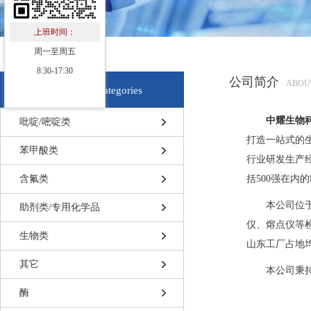
上班时间：
周一至周五
8:30-17:30
公司简介
ABOU
产品分类
Categories
中耀生物
吡啶/嘧啶类
打造一站式的
苯甲酸类
行业研发生产
含氟类
括500强在
本公司位
助剂类/专用化学品
仪、熔点仪等
生物类
山东工厂占地
其它
本公司秉
酶